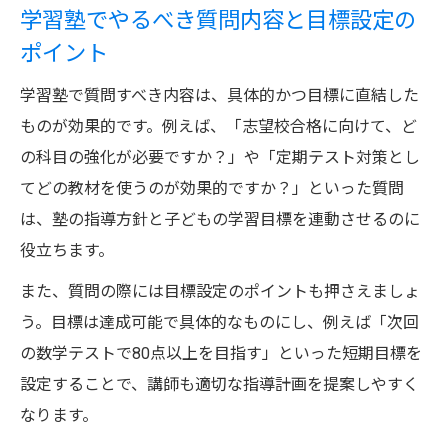
学習塾でやるべき質問内容と目標設定の
質問例
ポイント
面談で学習塾のサポート体制を確認するポ
イント
学習塾で質問すべき内容は、具体的かつ目標に直結した
ものが効果的です。例えば、「志望校合格に向けて、ど
学習塾質問コーナーの活用ポイント
の科目の強化が必要ですか？」や「定期テスト対策とし
学習塾の質問コーナーで疑問を解消するコ
てどの教材を使うのが効果的ですか？」といった質問
ツ
は、塾の指導方針と子どもの学習目標を連動させるのに
学習塾質問コーナーの使い方と講師との距
役立ちます。
離感
また、質問の際には目標設定のポイントも押さえましょ
学習塾で分からない点を積極的に質問する
う。目標は達成可能で具体的なものにし、例えば「次回
重要性
の数学テストで80点以上を目指す」といった短期目標を
学習塾の質問時間を無駄にしない事前準備
設定することで、講師も適切な指導計画を提案しやすく
の方法
なります。
学習塾で質問が苦手な子のための声かけ実