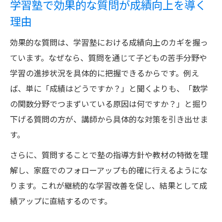
学習塾で効果的な質問が成績向上を導く
質問術
理由
学習塾の教育理念や自習環境を確認する質
問例
効果的な質問は、学習塾における成績向上のカギを握っ
説明会で学習塾の合格実績を深掘りする質
ています。なぜなら、質問を通じて子どもの苦手分野や
問方法
学習の進捗状況を具体的に把握できるからです。例え
学習塾の欠席対応など細かい点も質問で確
ば、単に「成績はどうですか？」と聞くよりも、「数学
認
の関数分野でつまずいている原因は何ですか？」と掘り
下げる質問の方が、講師から具体的な対策を引き出せま
面談を活かす保護者の情報収集術
す。
学習塾の面談で成績向上を実現する質問例
さらに、質問することで塾の指導方針や教材の特徴を理
学習塾面談で子どもの学習状況を深く知る
解し、家庭でのフォローアップも的確に行えるようにな
コツ
ります。これが継続的な学習改善を促し、結果として成
学習塾の講師から具体的アドバイスを引き
績アップに直結するのです。
出す質問力
学習塾で家庭学習の悩みを相談する方法と