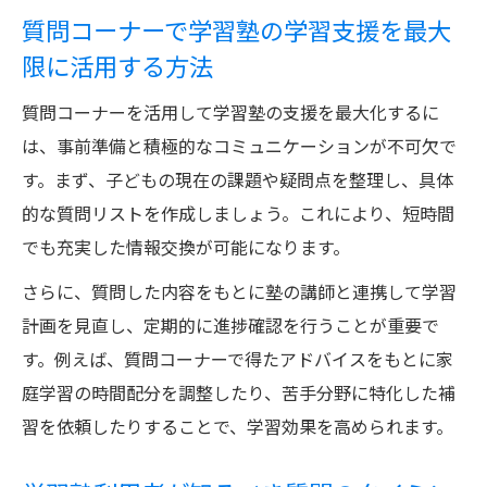
践法
質問コーナーで学習塾の学習支援を最大
成績向上へ導く質問のしかたガイド
限に活用する方法
学習塾で成績アップを叶える質問の工夫と
質問コーナーを活用して学習塾の支援を最大化するに
実践法
は、事前準備と積極的なコミュニケーションが不可欠で
学習塾で効果的なフィードバックを得る質
す。まず、子どもの現在の課題や疑問点を整理し、具体
問術
的な質問リストを作成しましょう。これにより、短時間
学習塾でやってはいけない質問とその理由
でも充実した情報交換が可能になります。
学習塾で質問内容を工夫しモチベーション
さらに、質問した内容をもとに塾の講師と連携して学習
維持
計画を見直し、定期的に進捗確認を行うことが重要で
学習塾の質問力を高めるためのトレーニン
す。例えば、質問コーナーで得たアドバイスをもとに家
グ方法
庭学習の時間配分を調整したり、苦手分野に特化した補
習を依頼したりすることで、学習効果を高められます。