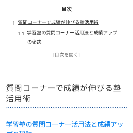
目次
質問コーナーで成績が伸びる塾活用術
学習塾の質問コーナー活用法と成績アップ
の秘訣
学習塾で効果的な質問が成績向上を導く理
由
学習塾でやるべき質問内容と目標設定のポ
イント
質問コーナーで成績が伸びる塾
質問コーナーで学習塾の学習支援を最大限
活用術
に活用する方法
学習塾利用者が知るべき質問のタイミング
と準備法
学習塾の質問コーナー活用法と成績アッ
学習塾で聞くべき効果的な質問例集