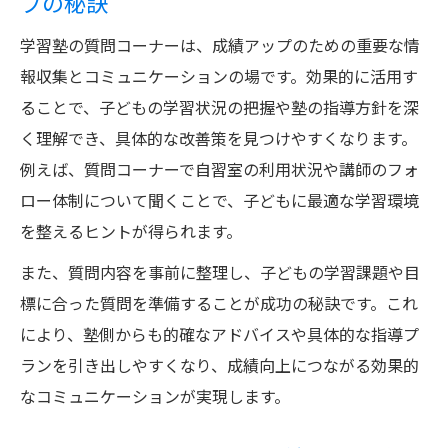
プの秘訣
学習塾で成績向上につながる質問例を紹介
学習塾の質問コーナーは、成績アップのための重要な情
学習塾の自習室活用法や勉強法に関する具
報収集とコミュニケーションの場です。効果的に活用す
体的な質問集
ることで、子どもの学習状況の把握や塾の指導方針を深
学習塾の講師に聞くべき学習計画の立て方
く理解でき、具体的な改善策を見つけやすくなります。
の質問
例えば、質問コーナーで自習室の利用状況や講師のフォ
学習塾で家庭学習アドバイスを得るための
ロー体制について聞くことで、子どもに最適な学習環境
質問例
を整えるヒントが得られます。
学習塾の指導スタンスを見抜く質問のコツ
また、質問内容を事前に整理し、子どもの学習課題や目
と注意点
標に合った質問を準備することが成功の秘訣です。これ
説明会参加時の質問のコツを伝授
により、塾側からも的確なアドバイスや具体的な指導プ
学習塾の説明会で押さえるべき質問ポイン
ランを引き出しやすくなり、成績向上につながる効果的
ト
なコミュニケーションが実現します。
学習塾説明会で雰囲気や方針を知るための