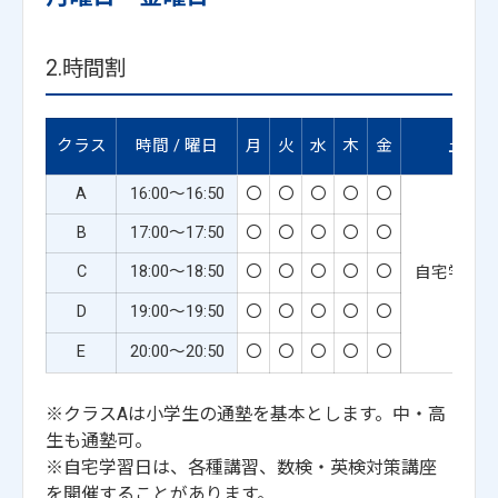
2.時間割
クラス
時間 / 曜日
月
火
水
木
金
土
A
16:00～16:50
〇
〇
〇
〇
〇
B
17:00～17:50
〇
〇
〇
〇
〇
C
18:00～18:50
〇
〇
〇
〇
〇
自宅学習日
D
19:00～19:50
〇
〇
〇
〇
〇
E
20:00～20:50
〇
〇
〇
〇
〇
※クラスAは小学生の通塾を基本とします。中・高
生も通塾可。
※自宅学習日は、各種講習、数検・英検対策講座
を開催することがあります。