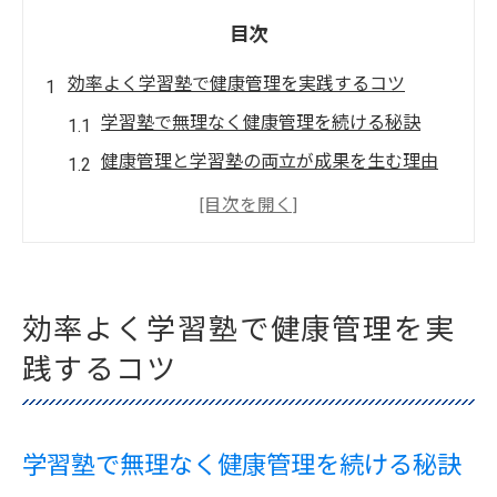
目次
効率よく学習塾で健康管理を実践するコツ
学習塾で無理なく健康管理を続ける秘訣
健康管理と学習塾の両立が成果を生む理由
学習塾通いで体調を崩さないための工夫
学習塾での健康管理が集中力維持に直結
正しい習慣で学習塾生活を快適に送る方法
受験期の体調維持にはどんな習慣が有効か
効率よく学習塾で健康管理を実
学習塾生が実践する受験期の体調管理術
践するコツ
受験期に効果的な学習塾での習慣とは
学習塾生活で取り入れる体調維持のコツ
学習塾で無理なく健康管理を続ける秘訣
学習塾が勧める受験期の健康管理の習慣