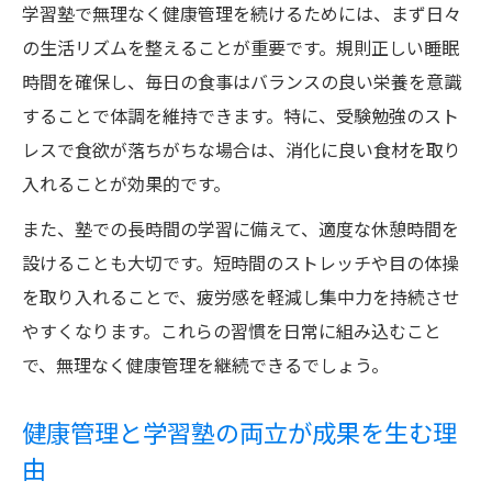
体調を崩さない学習塾での過ごし方の工夫
学習塾で無理なく健康管理を続けるためには、まず日々
の生活リズムを整えることが重要です。規則正しい睡眠
日々の食生活で叶える学習塾通いの健康法
時間を確保し、毎日の食事はバランスの良い栄養を意識
学習塾通いに最適な健康的な食生活の工夫
することで体調を維持できます。特に、受験勉強のスト
受験生が学習塾で意識すべき栄養バランス
レスで食欲が落ちがちな場合は、消化に良い食材を取り
学習塾で体調を保つための食事習慣のポイ
入れることが効果的です。
ント
また、塾での長時間の学習に備えて、適度な休憩時間を
健康維持に役立つ学習塾生向けの食生活提
設けることも大切です。短時間のストレッチや目の体操
案
を取り入れることで、疲労感を軽減し集中力を持続させ
学習塾利用者が知りたい食事での健康管理
やすくなります。これらの習慣を日常に組み込むこと
睡眠と勉強時間のバランスを見直す重要性
で、無理なく健康管理を継続できるでしょう。
学習塾生が実践する最適な睡眠と勉強時間
学習塾通い受験生に不可欠な睡眠管理術
健康管理と学習塾の両立が成果を生む理
由
睡眠不足を防ぐ学習塾での時間配分の工夫