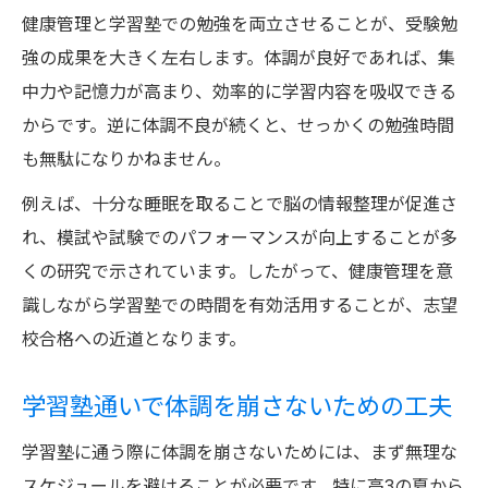
学習塾生活で意識したい良質な休息の取り
健康管理と学習塾での勉強を両立させることが、受験勉
方
強の成果を大きく左右します。体調が良好であれば、集
学習塾で学ぶ勉強効率化のための睡眠習慣
中力や記憶力が高まり、効率的に学習内容を吸収できる
塾生活と受験成功を支える健康習慣とは
からです。逆に体調不良が続くと、せっかくの勉強時間
も無駄になりかねません。
学習塾生活で身につく受験成功の健康習慣
学習塾通いが導く受験期の健康維持術
例えば、十分な睡眠を取ることで脳の情報整理が促進さ
塾生活で意識したい合格に直結する習慣
れ、模試や試験でのパフォーマンスが向上することが多
くの研究で示されています。したがって、健康管理を意
学習塾で培う健康的な生活リズムの重要性
識しながら学習塾での時間を有効活用することが、志望
合格を目指す学習塾生の健康管理ポイント
校合格への近道となります。
集中力アップを実現する学習塾での心得
学習塾で集中力を持続させる健康管理術
学習塾通いで体調を崩さないための工夫
集中できる学習塾の環境作りと体調管理
学習塾に通う際に体調を崩さないためには、まず無理な
学習塾通いで集中力を高める食事と習慣
スケジュールを避けることが必要です。特に高3の夏から