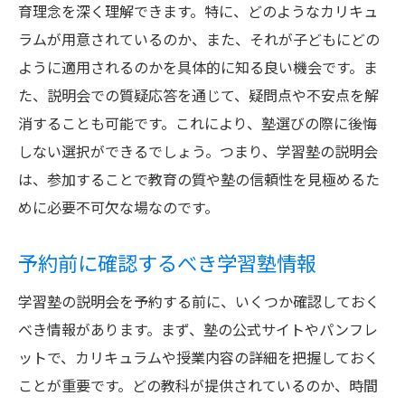
育理念を深く理解できます。特に、どのようなカリキュ
見逃せない重要ポイント
ラムが用意されているのか、また、それが子どもにどの
予約キャンセル時の対応方法
ように適用されるのかを具体的に知る良い機会です。ま
効果的な学習塾選びのための説明会予約ガイド
た、説明会での質疑応答を通じて、疑問点や不安点を解
学習塾説明会の選び方
消することも可能です。これにより、塾選びの際に後悔
予約前に把握しておくべき事項
しない選択ができるでしょう。つまり、学習塾の説明会
学習塾の比較と選定方法
は、参加することで教育の質や塾の信頼性を見極めるた
説明会参加時のチェックリスト
めに必要不可欠な場なのです。
最適な学習塾を見つけるステップ
予約前に確認するべき学習塾情報
予約のタイミングと方法
学習塾説明会での質問リストと予約成功の秘訣
学習塾の説明会を予約する前に、いくつか確認しておく
べき情報があります。まず、塾の公式サイトやパンフレ
質問すべき重要事項リスト
ットで、カリキュラムや授業内容の詳細を把握しておく
学習塾の特徴を引き出す質問
ことが重要です。どの教科が提供されているのか、時間
説明会参加者の成功事例