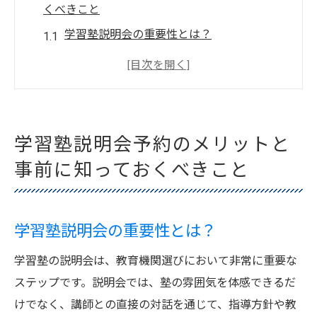
くべきこと
学習塾説明会の重要性とは？
予約前に確認するべき学習塾情報
説明会参加で得られるメリット
事前準備としての学習塾リサーチ
効果的な予約方法とその利点
学習塾説明会予約のメリットと
学習塾説明会のスケジュール確認
事前に知っておくべきこと
学習塾説明会で見逃せないポイントと予約時の
注意点
学習塾説明会の重要性とは？
学習塾の雰囲気チェック
講師の質の見極め方
学習塾の説明会は、教育機関選びにおいて非常に重要な
カリキュラムの内容確認
ステップです。説明会では、塾の雰囲気を体感できるだ
予約時に気をつけるべき事項
けでなく、講師との直接の対話を通じて、指導方針や教