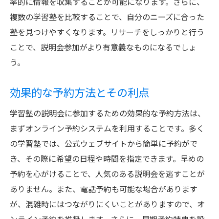
率的に情報を収集することが可能になります。さらに、
準備
複数の学習塾を比較することで、自分のニーズに合った
予約の最適なタイミング
塾を見つけやすくなります。リサーチをしっかりと行う
ことで、説明会参加がより有意義なものになるでしょ
事前準備の計画
う。
説明会までのスケジュール作成
効率的な予約方法
効果的な予約方法とその利点
事前に確認すべき事項
学習塾の説明会に参加するための効果的な予約方法は、
説明会当日の準備ポイント
まずオンライン予約システムを利用することです。多く
の学習塾では、公式ウェブサイトから簡単に予約がで
き、その際に希望の日程や時間を指定できます。早めの
予約を心がけることで、人気のある説明会を逃すことが
ありません。また、電話予約も可能な場合があります
が、混雑時にはつながりにくいことがありますので、オ