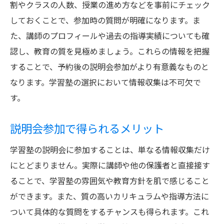
割やクラスの人数、授業の進め方などを事前にチェック
効果的な質問の仕方
しておくことで、参加時の質問が明確になります。ま
予約成功のための秘訣
た、講師のプロフィールや過去の指導実績についても確
事前に準備すべき質問
認し、教育の質を見極めましょう。これらの情報を把握
学習塾説明会予約の手続きと準備するべき書類
することで、予約後の説明会参加がより有意義なものと
予約手続きの流れ
なります。学習塾の選択において情報収集は不可欠で
す。
必要書類のリスト
予約に必要な情報確認
説明会参加で得られるメリット
説明会当日の持ち物
学習塾の説明会に参加することは、単なる情報収集だけ
手続き時の注意点
にとどまりません。実際に講師や他の保護者と直接接す
書類準備のポイント
ることで、学習塾の雰囲気や教育方針を肌で感じること
学習塾説明会を最大限に活用するための予約方
ができます。また、質の高いカリキュラムや指導方法に
法
ついて具体的な質問をするチャンスも得られます。これ
効果的な予約の取り方