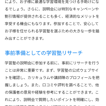
により、お子様に最適な学習環境を見つける手助けにな
説明会参加のための準備
るでしょう。さらに、説明会には特別なキャンペーンや
予約後の確認事項
割引情報が提供されることも多く、経済的なメリットを
学習塾の設備確認方法
享受する機会にもなります。参加することで、安心して
お子様を任せられる学習塾を選ぶための大きな一歩を踏
説明会での学びを最大限に活用
み出すことができます。
予約時に押さえておくべき点
学習塾説明会予約後に確認すべき重要なこと
事前準備としての学習塾リサーチ
予約確認メールのチェック
学習塾の説明会に参加する前に、事前にリサーチを行う
説明会当日のスケジュール確認
ことは非常に重要です。まず、学習塾の公式ウェブサイ
万が一のためのキャンセルポリシー
トを確認し、カリキュラムや講師陣のプロフィールを把
事前準備の最終確認
握しましょう。また、口コミや評判を調べることで、他
当日の服装と持ち物
の保護者の意見や経験を参考にすることができます。こ
説明会後のフォローアップ
れにより、説明会で質問したいポイントを明確にし、効
学習塾説明会予約のタイミングと効果的な事前