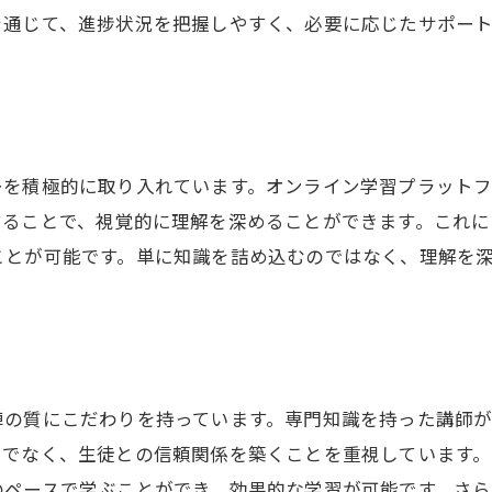
を通じて、進捗状況を把握しやすく、必要に応じたサポート
生徒のモチベーションを引き出す方法
成功事例から学ぶ個別指導の効果
福岡県の学習塾アシスト福岡で成績アップの成功事例
成績向上のポイントと取り組み
ーを積極的に取り入れています。オンライン学習プラット
具体的な成功エピソード
することで、視覚的に理解を深めることができます。これに
元々成績が低かった生徒の逆転劇
ことが可能です。単に知識を詰め込むのではなく、理解を
成績向上後の生徒の変化
保護者からの感謝の声
成功事例から学ぶ成績向上の秘訣
学習塾アシスト福岡によるカスタマイズプログラムの効果
陣の質にこだわりを持っています。専門知識を持った講師
カスタマイズプログラムとは
けでなく、生徒との信頼関係を築くことを重視しています
各教科ごとの最適な学習プラン
のペースで学ぶことができ、効果的な学習が可能です。さ