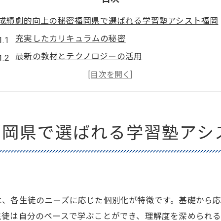
成績劇的向上の秘密福岡県で選ばれる学習塾アシスト福岡
充実したカリキュラムの秘密
最新の教材とテクノロジーの活用
教師陣の質とサポート体制
個別カウンセリングの効果
教室の学習環境と設備
福岡県で選ばれる学習塾アシ
福岡県の教育ニーズに応える柔軟性
個別指導で成果を出す福岡県の学習塾アシスト福岡
個別指導の重要性とメリット
一人ひとりに合わせた学習プラン
効果的なフィードバックと評価方法
は、各生徒のニーズに応じた個別化が特徴です。基礎から
生徒は自分のペースで学ぶことができ、理解度を深められ
保護者とのコミュニケーション