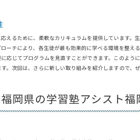
教師の質と専門性
生徒一人ひとりに寄り添う指導方法
性
充実した学習環境と設備
に応えるために、柔軟なカリキュラムを提供しています。
保護者との連携と信頼関係
プローチにより、各生徒が最も効果的に学べる環境を整え
福岡県内での評判と口コミ
要に応じてプログラムを見直すことができます。このよう
学習塾アシスト福岡で数学が得意になる福岡県の生徒たち
ます。次回は、さらに新しい取り組みを紹介しますので、
数学に特化したカリキュラム
数学が苦手な生徒への対応方法
す福岡県の学習塾アシスト福
効果的な数学の学習方法
数学の理解度を深める指導法
数学の成績向上事例
数学が得意になるためのコツ