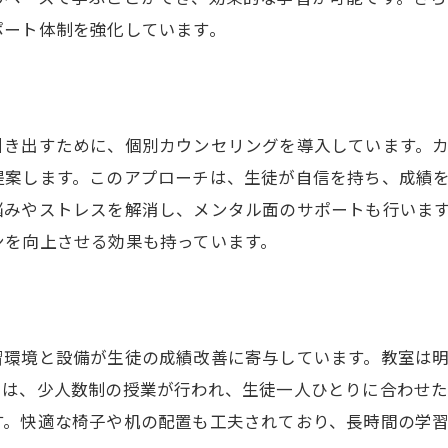
プログラム作成のプロセス
ポート体制を強化しています。
個別対応の利点と効果
生徒の目標達成への道筋
カスタマイズプログラム導入後の変化
引き出すために、個別カウンセリングを導入しています。
福岡県で成績を上げるなら学習塾アシスト福岡の個別指導
提案します。このアプローチは、生徒が自信を持ち、成績
個別指導のアプローチの詳細
悩みやストレスを解消し、メンタル面のサポートも行いま
個別指導が成績向上に与える影響
ンを向上させる効果も持っています。
教師のサポート体制と関わり方
生徒の自己学習能力の向上
継続的なサポートとフォローアップ
習環境と設備が生徒の成績改善に寄与しています。教室は
個別指導の成功事例から学ぶポイント
では、少人数制の授業が行われ、生徒一人ひとりに合わせた
アシスト福岡の学習塾が福岡県で選ばれる理由
す。快適な椅子や机の配置も工夫されており、長時間の学
地域に根ざした教育プログラム