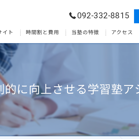
092-332-8815
サイト
時間割と費用
当塾の特徴
アクセス
小学生
中学生
高校生
劇的に向上させる学習塾ア
受験
個別