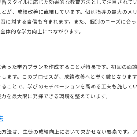
学習スタイルに応じた効果的な教育方法として注目されて
福岡県の成績改善は学習塾アシスト福岡の個別サポートで
ことが、成績改善に直結しています。個別指導の最大のメ
個別サポートの重要性
学習に対する自信も育まれます。また、個別のニーズに合
生徒の成績向上に向けた具体的なサポート
、全体的な学力向上につながります。
成績改善プランの作成方法
成績向上までのステップとプロセス
個別サポートで生徒が得られるメリット
に合った学習プランを作成することが特長です。初回の面
個別サポートの成功事例
計します。このプロセスが、成績改善へと導く鍵となりま
することで、学びのモチベーションを高める工夫も施して
能力を最大限に発揮できる環境を整えています。
法
価方法は、生徒の成績向上において欠かせない要素です。