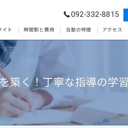
092-332-8815
サイト
時間割と費用
当塾の特徴
アクセス
小学生
中学生
高校生
を築く！丁寧な指導の学
受験
個別