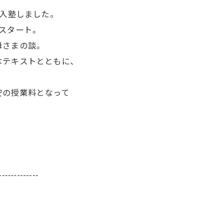
へ入塾しました。
スタート。
母さまの談。
はテキストとともに、
安の授業料となって
-------------