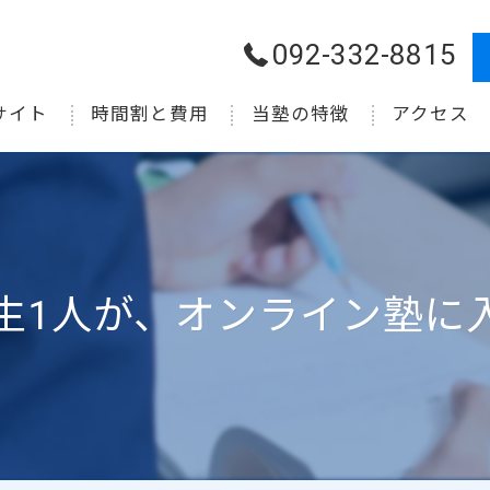
092-332-8815
サイト
時間割と費用
当塾の特徴
アクセス
小学生
中学生
高校生
生1人が、オンライン塾に入
受験
個別