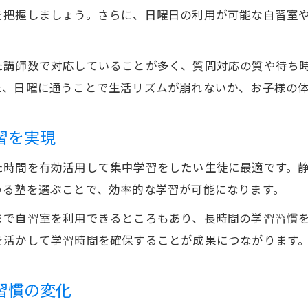
を把握しましょう。さらに、日曜日の利用が可能な自習室
日曜日も静かな自習空間を学習塾で確保する方法
朝から使える学習塾を活用した効率学習術
朝から空いてる学習塾で1日を有効活用する秘訣
た講師数で対応していることが多く、質問対応の質や待ち
た、日曜に通うことで生活リズムが崩れないか、お子様の
朝活に最適な学習塾の自習室活用術を紹介
集中力アップに役立つ朝型学習塾の選び方
習を実現
朝から質問できる学習塾のサポート体制とは
日曜朝に開校している学習塾のメリット
た時間を有効活用して集中学習をしたい生徒に最適です。
授業なしでも安心できる学習塾の魅力を解説
いる塾を選ぶことで、効率的な学習が可能になります。
授業なし塾の学習塾で自習室利用を最大化する方
まで自習室を利用できるところもあり、長時間の学習習慣
質問だけできる学習塾が日曜にも便利な理由
を活かして学習時間を確保することが成果につながります
授業なしでも安心な学習塾のサポート体制の違い
自習室完備の学習塾が授業なしでも選ばれる背景
習慣の変化