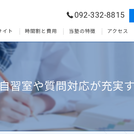
092-332-8815
サイト
時間割と費用
当塾の特徴
アクセス
小学生
中学生
高校生
自習室や質問対応が充実
受験
個別