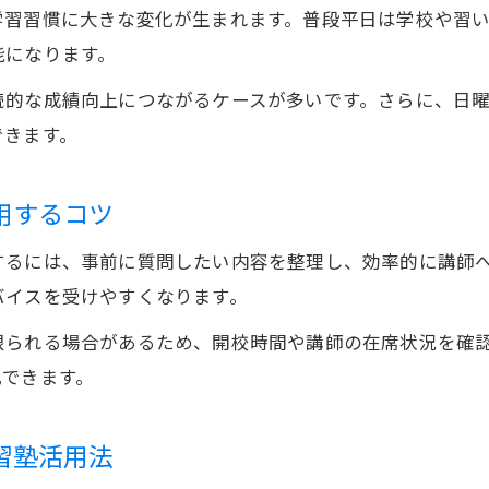
中学受験生に人気な授業なし学習塾の特徴とは
学習習慣に大きな変化が生まれます。普段平日は学校や習
中学受験目前に日曜開校塾が役立つポイント
能になります。
中学受験対策で日曜開校の学習塾が選ばれる理由
続的な成績向上につながるケースが多いです。さらに、日
自習室塾小学生向けの日曜日の活用術を解説
できます。
中学受験自習室のある学習塾で集中力を高める方
質問対応充実の学習塾で受験直前も安心サポート
用するコツ
日曜特別開校の学習塾が成績アップに役立つ理由
するには、事前に質問したい内容を整理し、効率的に講師
質問対応が手厚い学習塾を見極めるコツは？
バイスを受けやすくなります。
質問だけできる学習塾の見極め方と選び方
限られる場合があるため、開校時間や講師の在席状況を確
日曜開校で質問対応が充実した学習塾の特徴
化できます。
学習塾で質問しやすい環境を選ぶ重要ポイント
自習室利用時の質問対応が手厚い塾の比較方法
習塾活用法
中学受験生が安心できる学習塾の質問体制を解説