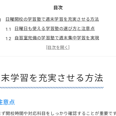
目次
日曜開校の学習塾で週末学習を充実させる方法
日曜日も使える学習塾の選び方と注意点
自習室完備の学習塾で週末集中学習を実現
日曜開校の学習塾がもたらす勉強習慣の変化
質問対応充実の学習塾を週末に活用するコツ
中学受験対策に強い日曜開校の学習塾活用法
週末学習を充実させる方法
自習室完備の学習塾が日曜にも選ばれる理由
学習塾の自習室完備が日曜利用に適する理由
自習室塾小学生にも人気の日曜開校学習塾とは
注意点
中学受験自習室のある学習塾の魅力を解説
質問だけできる塾が日曜開校で注目される背景
まず開校時間や対応科目をしっかり確認することが重要で