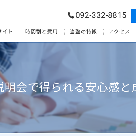
092-332-8815
サイト
時間割と費用
当塾の特徴
アクセス
小学生
中学生
高校生
説明会で得られる安心感と
受験
個別