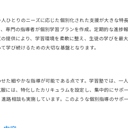
信頼関係が学習塾で持つ大切さ
説明会で信頼関係を築くためのアプローチ
一人ひとりのニーズに応じた個別化された支援が大きな特
保護者と学習塾の信頼関係を深める方法
き、専門の指導者が個別学習プランを作成。定期的な進捗
信頼関係が生む学習塾での成功体験
室の提供により、学習環境を柔軟に整え、生徒の学びを最
説明会で学ぶ信頼関係の構築法
って学び続けるための大切な基盤となります。
学習塾との信頼関係が生徒に与える影響
わせた細やかな指導が可能である点です。学習塾では、一
克服には、特化したカリキュラムを設定し、集中的にサポ
、進路相談も実施しています。このような個別指導のサポ