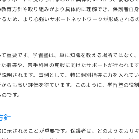
成功事例に基づく学習塾の特徴
の教育方針や取り組みがより具体的に理解でき、保護者自
保護者説明会での成功事例紹介の重要性
きるため、より心強いサポートネットワークが形成される
学習塾の成功事例と失敗を比較する
学習塾の保護者説明会で不安を解消する方法
保護者が抱える不安の種類と解消法
って重要です。学習塾は、単に知識を教える場所ではなく
説明会で不安を解消するためのヒント
せた指導や、苦手科目の克服に向けたサポートが行われま
学習塾の実績を知ることが不安解消につながる
が説明されます。事例として、特に個別指導に力を入れて
説明会での不安解消の具体的事例
者からも高い評価を得ています。このように、学習塾の役
保護者の不安を和らげる説明会での接し方
るのです。
学習塾に対する不安を説明会で払拭する方法
保護者説明会で学ぶ学習塾の進路指導の重要性
方針
進路指導が学習塾で果たす役割
的に示されることが重要です。保護者は、どのようなカリ
学習塾の進路指導で見るべきポイント