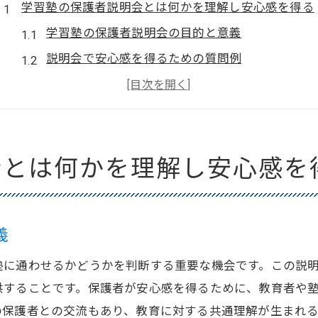
学習塾の保護者説明会とは何かを理解し安心感を得る
学習塾の保護者説明会の目的と意義
説明会で安心感を得るための質問例
説明会参加者の声から見る安心感の実例
学習塾の役割を理解しよう
説明会で明確になる学習塾の教育方針
会とは何かを理解し安心感を
安心感を得るための保護者説明会活用術
保護者説明会で学習塾のサポート体制を詳しく知る
学習塾のサポート体制の全貌
義
個別指導の強みとサポート例
保護者説明会で確認したいサポート内容
塾に通わせるかどうかを判断する重要な機会です。この説
供することです。保護者が安心感を得るために、教育者や
サポート体制が充実した学習塾の特徴
の保護者との交流もあり、教育に対する共通理解が生まれ
学習塾のサポートで成績向上を目指す