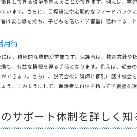
を後押しできる環境を整えることができます。例えば、学
説明会で進路指導の詳細を知る
っています。さらに、目標設定や定期的なフィードバック
護者は安心感を持ち、子どもを信じて学習塾に通わせるこ
進路指導が優れた学習塾の特徴
保護者説明会で進路指導の具体例を知る
活用術
進路指導を通じた学習塾のサポート力
学習塾の保護者説明会を通じた成績向上のステップ
めには、積極的な質問が重要です。保護者は、教育方針や
成績向上のための学習塾の役割
交換も、有益な情報を得る手段となります。例えば、過去
とができます。さらに、説明会後に講師と個別に話す機会
説明会で学ぶ成績向上の具体策
しょう。このようにして、保護者は自信を持って学習塾を選
学習塾での成績向上をサポートする仕組み
説明会で成績向上の成功事例を知る
保護者説明会で成績向上の目標を設定する方法
塾のサポート体制を詳しく知
学習塾を活用した成績向上のステップ
保護者説明会で築く学習塾との信頼関係の重要性