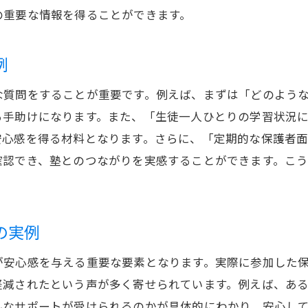
の重要な情報を得ることができます。
保護者説明会でのサポートに関する体験談
学習塾選びで重要なポイントを保護者説明会で確認
例
学習塾選びで見逃せないポイント
な質問をすることが重要です。例えば、まずは「どのよう
保護者説明会で確認すべき学習塾の特色
る手助けになります。また、「生徒一人ひとりの学習状況
学習塾の選び方と説明会の役割
安心感を得る材料となります。さらに、「定期的な保護者
説明会で学ぶ学習塾の教育理念
確認でき、塾とのつながりを実感することができます。こ
選び抜いた学習塾が持つべき条件
保護者説明会で学習塾選びを失敗しない方法
保護者説明会で得られる学習塾の成功事例とその秘訣
の実例
学習塾の成功事例を知るメリット
が安心感を与える重要な要素となります。実際に参加した
成功事例から学ぶ学習塾の選び方
軽減されたという声が多く寄せられています。例えば、あ
説明会で聞くべき学習塾の成功談
んなサポートが受けられるのかが具体的にわかり、安心し