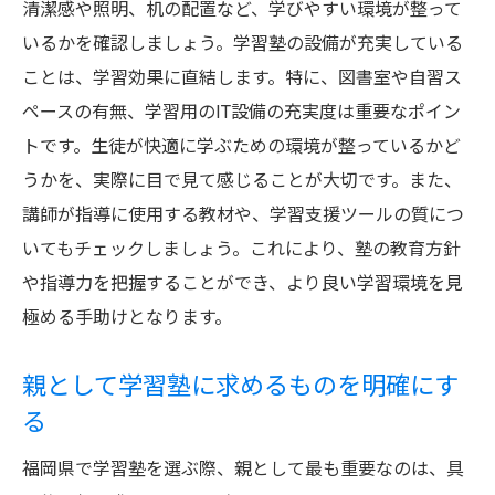
清潔感や照明、机の配置など、学びやすい環境が整って
子どもの学習能力を引き出す塾選びの重要性
いるかを確認しましょう。学習塾の設備が充実している
個々の能力に合った塾選びのポイント
ことは、学習効果に直結します。特に、図書室や自習ス
ペースの有無、学習用のIT設備の充実度は重要なポイン
福岡県の学習塾が持つ専門性を活用する
トです。生徒が快適に学ぶための環境が整っているかど
子どもの学習意欲を高める塾の選び方
うかを、実際に目で見て感じることが大切です。また、
学習塾選びが将来に与える影響
講師が指導に使用する教材や、学習支援ツールの質につ
塾選びが子どもの学びに与えるモチベーシ
いてもチェックしましょう。これにより、塾の教育方針
ョン
や指導力を把握することができ、より良い学習環境を見
福岡県で子どもの能力を引き出す塾選び
極める手助けとなります。
最適な学習環境を選び抜くために知っておくべ
きこと
親として学習塾に求めるものを明確にす
学習環境が子どもの成績に与える影響
る
福岡県内で最適な学習環境を整える方法
福岡県で学習塾を選ぶ際、親として最も重要なのは、具
親として知っておくべき学習環境のポイン