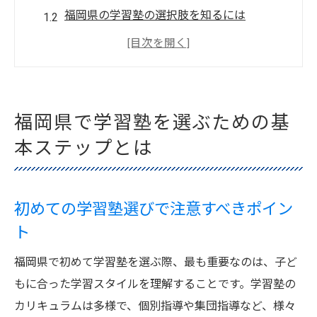
福岡県の学習塾の選択肢を知るには
学習塾選びのための効果的なリサーチ方法
見学時にチェックすべき学習塾の設備
親として学習塾に求めるものを明確にする
福岡県の学習塾の口コミを活用する方法
福岡県で学習塾を選ぶための基
学習塾選びで重要なカリキュラムのチェックポ
本ステップとは
イント
カリキュラムが子どもの成長に与える影響
初めての学習塾選びで注意すべきポイン
を考える
ト
福岡県の学習塾が提供するカリキュラムの
比較
福岡県で初めて学習塾を選ぶ際、最も重要なのは、子ど
子どものニーズに合ったカリキュラムの見
もに合った学習スタイルを理解することです。学習塾の
極め方
カリキュラムは多様で、個別指導や集団指導など、様々