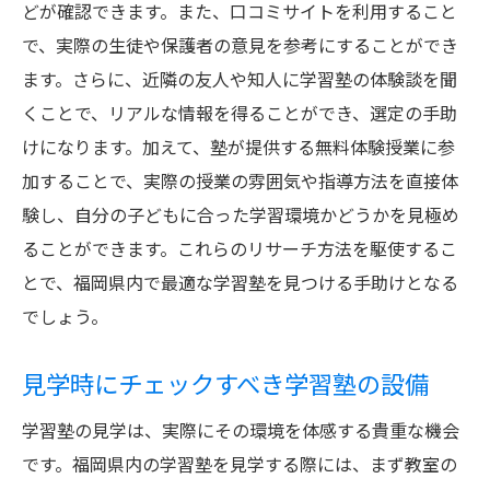
どが確認できます。また、口コミサイトを利用すること
体験授業で確認すべき雰囲気のポイント
で、実際の生徒や保護者の意見を参考にすることができ
福岡県の学習塾の体験授業の活用法
ます。さらに、近隣の友人や知人に学習塾の体験談を聞
体験授業から得られる学習塾選びのヒント
くことで、リアルな情報を得ることができ、選定の手助
授業スタイルと環境が学習に与える影響
けになります。加えて、塾が提供する無料体験授業に参
体験授業を通じた講師との相性確認方法
加することで、実際の授業の雰囲気や指導方法を直接体
験し、自分の子どもに合った学習環境かどうかを見極め
体験授業の日程調整のコツと注意点
ることができます。これらのリサーチ方法を駆使するこ
福岡県の地域別学習塾の特徴を徹底解説
とで、福岡県内で最適な学習塾を見つける手助けとなる
福岡市内の学習塾の特色と魅力
でしょう。
北九州市の学習塾が持つ強みとは
地域による学習塾の違いと選び方
見学時にチェックすべき学習塾の設備
福岡県内の学習塾の競争力を比較する
学習塾の見学は、実際にその環境を体感する貴重な機会
地域特性に応じた学習塾の選び方
です。福岡県内の学習塾を見学する際には、まず教室の
福岡県の地域ごとの学習環境の違い