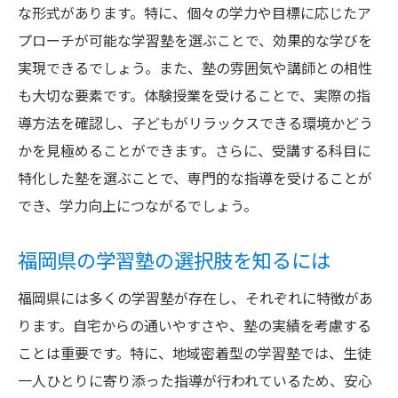
カリキュラムの柔軟性が学習効果に与える
な形式があります。特に、個々の学力や目標に応じたア
影響
プローチが可能な学習塾を選ぶことで、効果的な学びを
実現できるでしょう。また、塾の雰囲気や講師との相性
学習塾のカリキュラム更新頻度の重要性
も大切な要素です。体験授業を受けることで、実際の指
福岡県の学習塾のカリキュラムで注意する
導方法を確認し、子どもがリラックスできる環境かどう
点
かを見極めることができます。さらに、受講する科目に
福岡県の学習塾が提供する柔軟な学習プランの
特化した塾を選ぶことで、専門的な指導を受けることが
魅力
でき、学力向上につながるでしょう。
個々のニーズに応じた学習プランの選択肢
福岡県で選べるカスタマイズ可能な学習プ
福岡県の学習塾の選択肢を知るには
ラン
福岡県には多くの学習塾が存在し、それぞれに特徴があ
学習プランにおける進捗管理のポイント
ります。自宅からの通いやすさや、塾の実績を考慮する
福岡県の学習塾のプランで考慮すべき柔軟
ことは重要です。特に、地域密着型の学習塾では、生徒
性
一人ひとりに寄り添った指導が行われているため、安心
効率的な学習を可能にするプラン設計の特