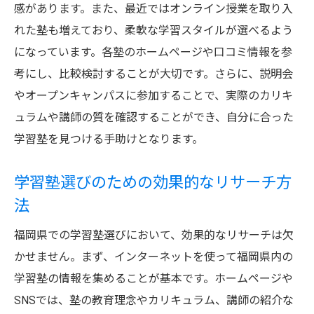
感があります。また、最近ではオンライン授業を取り入
徴
れた塾も増えており、柔軟な学習スタイルが選べるよう
子どものペースに合わせた学習プランの重
になっています。各塾のホームページや口コミ情報を参
要性
考にし、比較検討することが大切です。さらに、説明会
優れた学習効果を生む福岡県の講師陣の質とは
やオープンキャンパスに参加することで、実際のカリキ
経験豊富な福岡県の講師陣が持つ特長
ュラムや講師の質を確認することができ、自分に合った
学習塾を見つける手助けとなります。
講師の指導スタイルが学習に与える影響
福岡県の学習塾の講師の選び方のポイント
学習塾選びのための効果的なリサーチ方
生徒の成績向上に貢献する講師の質とは
法
講師と生徒の相性が学習効果に与える影響
福岡県での学習塾選びにおいて、効果的なリサーチは欠
講師のプロフェッショナリズムが重要な理
かせません。まず、インターネットを使って福岡県内の
由
学習塾の情報を集めることが基本です。ホームページや
体験授業を活用して学習塾の雰囲気を見極める
SNSでは、塾の教育理念やカリキュラム、講師の紹介な
方法