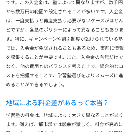
です。この入会金は、塾によって異なりますが、数千円
お得なパッケージプランを選ぶ
から数万円の範囲で設定されることが多いです。入会金
自習室の無料利用でコスト削減
は、一度支払うと再度支払う必要がないケースがほとん
学習塾の透明な料金体系で安心して学べる環境
どですが、各塾のポリシーによって異なることもありま
を手に入れる
す。特に、キャンペーンや割引制度が設けられている塾
料金の不明瞭な塾を避けるポイント
では、入会金が免除されることもあるため、事前に情報
料金説明会で納得感を得る方法
を収集することが重要です。また、入会金の有無だけで
なく、他の費用とのバランスを考えた上で、総合的なコ
契約前に料金の明細を確認しよう
ストを把握することで、学習塾選びをよりスムーズに進
料金に含まれるサービスを理解する
めることができるでしょう。
学習塾の透明性が学習成果に与える影響
安心の料金体系を持つ塾の特徴
地域による料金差があるって本当？
学習塾の料金は、地域によって大きく異なることがあり
ます。例えば、都市部では競争が激しく、料金が高めに