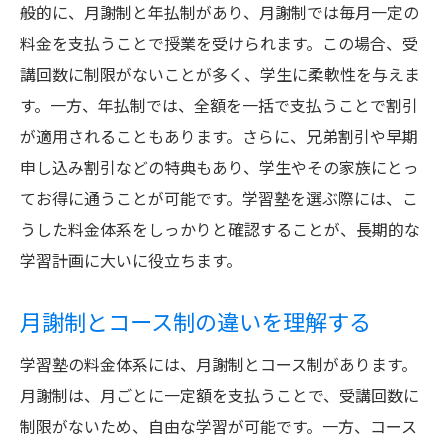
般的に、月謝制と年払制があり、月謝制では毎月一定の
タイムセールやキャンペーンを利用する
料金を支払うことで授業を受けられます。この場合、受
フレキシブルな支払い方法を探る
講回数に制限がないことが多く、学生に柔軟性を与えま
コストパフォーマンス重視の学習塾選びの秘訣
す。一方、年払制では、全額を一括で支払うことで割引
授業内容と料金のバランスをチェック
が適用されることもあります。さらに、兄弟割引や早期
口コミやレビューで料金対効果を確認
申し込み割引などの特典もあり、学生やその家族にとっ
試験対策コースの費用対効果を検討する
てお得に通うことが可能です。学習塾を選ぶ際には、こ
無駄のない料金プランを選ぶコツ
うした料金体系をしっかりと確認することが、長期的な
学習計画に大いに役立ちます。
長期的な学習を視野に入れた料金選び
学習塾の実績と料金の関連性を考える
月謝制とコース制の違いを理解する
学生必見！学習塾の料金透明性と割引制度
学習塾の料金体系には、月謝制とコース制があります。
料金表の見方をマスターしよう
月謝制は、月ごとに一定額を支払うことで、受講回数に
透明性のある塾選びで安心を手に入れる
制限がないため、自由な学習が可能です。一方、コース
早期申込割引や兄弟割引の活用法