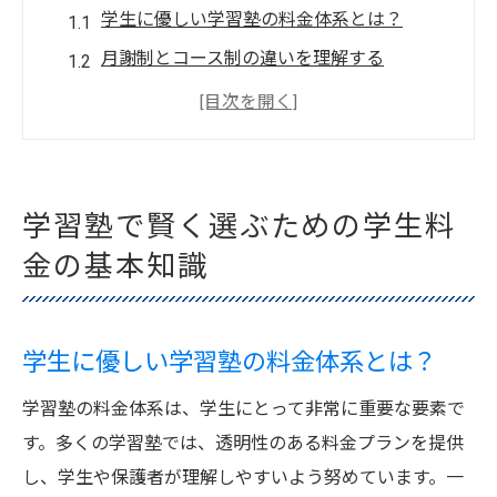
学生に優しい学習塾の料金体系とは？
月謝制とコース制の違いを理解する
教材費はいくら？追加料金を知っておこう
学習塾の入会金について知っておくべきこ
と
地域による料金差があるって本当？
学習塾で賢く選ぶための学生料
奨学金制度を利用して学費を抑える方法
金の基本知識
学習塾の学生料金を最大限に活用する方法
学習塾の割引制度を賢く利用する
学生に優しい学習塾の料金体系とは？
固定費と変動費の違いを知る
年間費用を計算して予算を管理する
学習塾の料金体系は、学生にとって非常に重要な要素で
料金プランのカスタマイズで自分に合った
す。多くの学習塾では、透明性のある料金プランを提供
学習を
し、学生や保護者が理解しやすいよう努めています。一