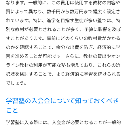
なります。一般的に、この費用は使用する教材の内容や
び方
質によって異なり、数千円から数万円まで幅広く設定さ
料金比較サイトを活用して情報収集
れています。特に、進学を目指す生徒が多い塾では、特
各学習塾の提供内容を比較する
別な教材が必要とされることが多く、予算に影響を及ぼ
料金と通塾頻度の関係を理解する
すことがあります。事前にどのくらいの教材費がかかる
コース内容と料金の関連性を把握
のかを確認することで、余分な出費を防ぎ、経済的に学
学習目標に合わせた料金プランの選択
習を進めることが可能です。さらに、教材の貸出やオン
ライン教材の利用が可能な塾も増えており、これらの選
料金以外の要素で決め手を見つける
択肢を検討することで、より経済的に学習を続けられる
学習塾の学生料金をお得にするための実践テク
でしょう。
ニック
クーポンやプロモーションコードを活用
学習塾の入会金について知っておくべき
学習塾の長期契約で料金を割引
こと
オフピーク時間の利用で料金を抑える
学習塾に入る際には、入会金が必要となることが一般的
前払いシステムによる料金割引の活用