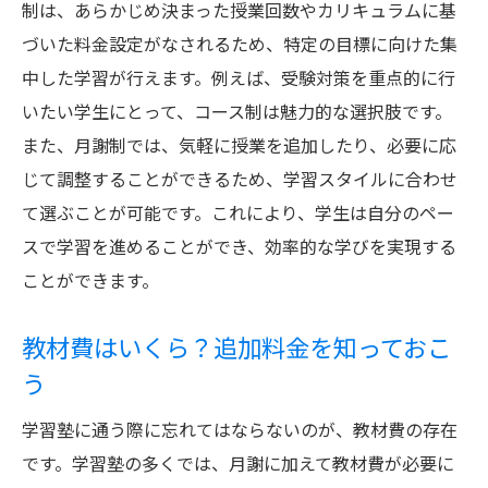
制は、あらかじめ決まった授業回数やカリキュラムに基
無料体験を上手に活用して塾を選ぶ
づいた料金設定がなされるため、特定の目標に向けた集
追加費用の発生有無を事前に確認
中した学習が行えます。例えば、受験対策を重点的に行
契約前に隠れた費用をチェックする方法
いたい学生にとって、コース制は魅力的な選択肢です。
学習塾の学生料金を抑えるためのチェックポイ
また、月謝制では、気軽に授業を追加したり、必要に応
ント
じて調整することができるため、学習スタイルに合わせ
学習塾の無料お試し期間を利用する
て選ぶことが可能です。これにより、学生は自分のペー
スで学習を進めることができ、効率的な学びを実現する
グループレッスンの料金メリット
ことができます。
学期末の割引キャンペーンを狙う
オンライン学習塾の料金を比較する
教材費はいくら？追加料金を知っておこ
シーズンごとの特別価格を探す
う
分割払いと一括払いのメリット・デメリッ
学習塾に通う際に忘れてはならないのが、教材費の存在
ト
です。学習塾の多くでは、月謝に加えて教材費が必要に
学習塾の料金比較で見極める最適なプランの選