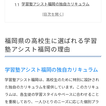
学習塾アシスト福岡の独自カリキュラム
福岡県内での信頼と実績
生徒の成績向上を支える秘密
教育ニーズに応える柔軟な対応
個別指導の効果とその魅力
福岡県の高校生に選ばれる学習
福岡県で選ばれる理由を解明
塾アシスト福岡の理由
個別指導で差をつける学習塾アシスト福岡の魅
力
学習塾アシスト福岡の独自カリキュラム
一人ひとりに合わせた指導法
学習習慣の確立を目指して
学習塾アシスト福岡は、高校生のために特別に設計され
生徒の学びを支える環境
た独自のカリキュラムを提供しています。このカリキュ
個別指導がもたらす学習効果
ラムは、各生徒の学習スタイルやペースに合わせること
を重視しており、一人ひとりのニーズに応じた個別プラ
生徒のペースに合わせたサポート