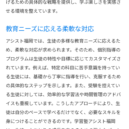
げるための具体的な戦略を提供し、学ぶ楽しさを実感さ
地域密着型の利点と成果
せる環境を整えています。
地元の教育ニーズに応える
教育ニーズに応える柔軟な対応
地域貢献を重視した学習塾の魅力
アシスト福岡が福岡県で人気の理由を徹底解説
アシスト福岡では、生徒の多様な教育ニーズに応えるた
め、柔軟な対応が求められます。そのため、個別指導の
福岡県内での評価と評判
プログラムは生徒の特性や目標に応じてカスタマイズさ
生徒が集まる理由とその背景
れています。例えば、特定の科目に苦手意識を持ってい
福岡県の教育市場における位置付け
る生徒には、基礎から丁寧に指導を行い、克服するため
アシスト福岡の教育哲学
の具体的なステップを示します。また、受験を控えてい
人気を支える教育方針
る生徒に対しては、効率的な学習法や時間管理のアドバ
福岡県での革新的な教育アプローチ
イスも重視しています。こうしたアプローチにより、生
生徒一人ひとりに寄り添う学習塾アシスト福岡
徒は自分のペースで学べるだけでなく、必要なスキルを
の取り組み
身につけることができるのです。学習塾アシスト福岡