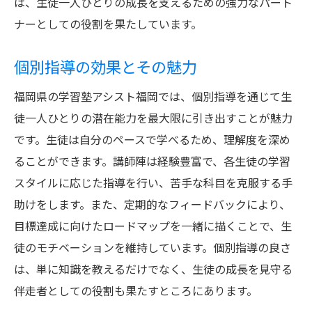
生徒の個性を尊重した指導
は、生徒一人ひとりの成長を支えるための強力なパート
ナーとしての役割を果たしています。
学びのパートナーとしての役割
生徒の成長を見守るサポート
個別指導の効果とその魅力
個別対応で築く信頼関係
福岡県の学習塾アシスト福岡では、個別指導を通じて生
学習塾としての使命とビジョン
徒一人ひとりの潜在能力を最大限に引き出すことが魅力
生徒の未来を支える教育体制
です。生徒は自分のペースで学べるため、理解度を深め
ることができます。講師陣は経験豊富で、各生徒の学習
スタイルに応じた指導を行い、苦手な科目を克服する手
助けをします。また、定期的なフィードバックにより、
目標達成に向けたロードマップを一緒に描くことで、生
徒のモチベーションを維持しています。個別指導の良さ
は、単に知識を教えるだけでなく、生徒の成長を見守る
伴走者としての役割も果たすところにあります。