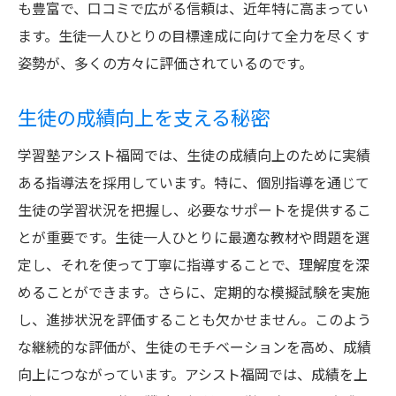
も豊富で、口コミで広がる信頼は、近年特に高まってい
学力向上を目指すプラン
ます。生徒一人ひとりの目標達成に向けて全力を尽くす
カリキュラム設計の裏側
姿勢が、多くの方々に評価されているのです。
高校生活を支える学習塾としてのアシスト福岡
生徒の成績向上を支える秘密
学習と生活のバランス支援
高校生のニーズを理解した指導
学習塾アシスト福岡では、生徒の成績向上のために実績
アシスト福岡の進路指導の強み
ある指導法を採用しています。特に、個別指導を通じて
学校生活と両立できる学習環境
生徒の学習状況を把握し、必要なサポートを提供するこ
とが重要です。生徒一人ひとりに最適な教材や問題を選
生徒の将来を見据えた教育
定し、それを使って丁寧に指導することで、理解度を深
高校生活に役立つスキルの提供
めることができます。さらに、定期的な模擬試験を実施
地域密着型学習塾アシスト福岡での学びの特色
し、進捗状況を評価することも欠かせません。このよう
地域特性を反映した教育内容
な継続的な評価が、生徒のモチベーションを高め、成績
地元での教育支援の役割
向上につながっています。アシスト福岡では、成績を上
地域住民との関係構築