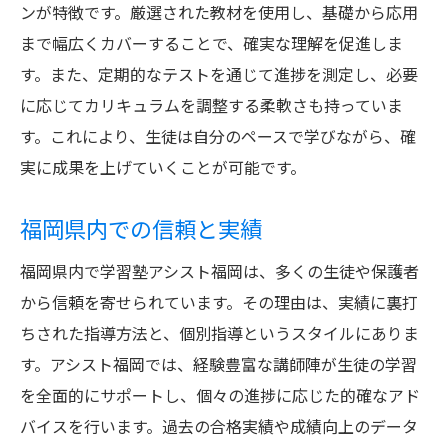
ンが特徴です。厳選された教材を使用し、基礎から応用
アシスト福岡の個別指導の特長
まで幅広くカバーすることで、確実な理解を促進しま
アシスト福岡が高校生に支持される背景とは
す。また、定期的なテストを通じて進捗を測定し、必要
地域に根ざした教育への貢献
に応じてカリキュラムを調整する柔軟さも持っていま
信頼される教育支援の実績
す。これにより、生徒は自分のペースで学びながら、確
生徒と保護者からの高評価
実に成果を上げていくことが可能です。
地域社会との密接な連携
福岡県内での信頼と実績
教育プログラムの多様性
福岡県での高い支持の理由
福岡県内で学習塾アシスト福岡は、多くの生徒や保護者
学習塾アシスト福岡の個別カリキュラムの秘密
から信頼を寄せられています。その理由は、実績に裏打
ちされた指導方法と、個別指導というスタイルにありま
柔軟で適応性のあるプログラム
す。アシスト福岡では、経験豊富な講師陣が生徒の学習
生徒の目標に合わせたカリキュラム
を全面的にサポートし、個々の進捗に応じた的確なアド
学習意欲を引き出す工夫
バイスを行います。過去の合格実績や成績向上のデータ
個別カリキュラムがもたらす成果