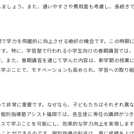
しましょう。また、通いやすさや費用面も考慮し、長続き
家族とのスケジュール調整法
学習塾での春期講習が小学生に与えるメリット
春期講習で得られる学力向上の実感
間で学力を飛躍的に向上させる絶好の機会です。この時期
自信を育む学習環境の提供
です。特に、学習塾で行われる小学生向けの春期講習では
個別指導での成長をサポートする方法
す。また、春期講習を通じて学んだ内容は、新学期の授業
グループ学習のメリットとデメリット
に学ぶことで、モチベーションも高められ、学習への取り
短期間での成果を出すためのポイント
学習意欲を引き出す教師の役割
個別指導塾の春期講習で確実に学力アップ
って非常に重要です。なぜなら、子どもたちはそれぞれ異
個別指導の効果を最大化する方法
・個別指導塾アシスト福岡では、各生徒に専任の講師がつ
学力評価と目標設定の重要性
ースで学ぶことを可能にし、効果的な学力向上を実現しま
柔軟なカリキュラムでのアプローチ
ることができるのです。個別指導の利点は、単に成績を上