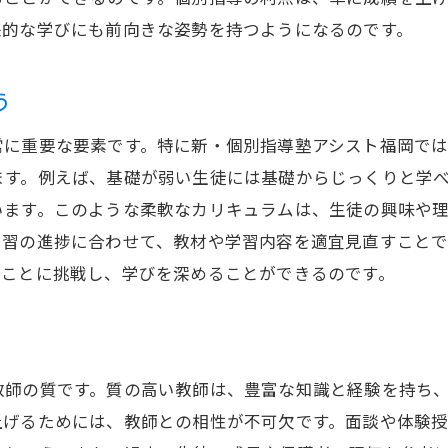
個別対応で見えない弱点を克服
来的な学びにも前向きな姿勢を持つようになるのです。
短期間で効率よく学ぶテクニック
個別指導塾の春期講習で自信を得る
う
春期講習で小学生の学習意欲を引き出す方法
常に重要な要素です。特に新・個別指導塾アシスト福岡で
学習意欲を引き出すための刺激的な方法
ます。例えば、基礎が弱い生徒には基礎からじっくりと学
楽しさを取り入れた学習法
います。このような柔軟なカリキュラムは、生徒の興味や
達成感を実感できる課題選び
学習の進捗に合わせて、教材や学習内容を適宜見直すこと
目標を持つことの重要性
いことに挑戦し、学びを深めることができるのです。
学習意欲を維持するための工夫
子どもに合った学習スタイルを見つける
学習塾の春期講習で新学期に向けた準備を
教師の質です。質の高い教師は、豊富な知識と経験を持ち
春期講習で新学期の準備を整える
上げるためには、教師との相性が不可欠です。面談や体験
苦手分野を克服するための計画