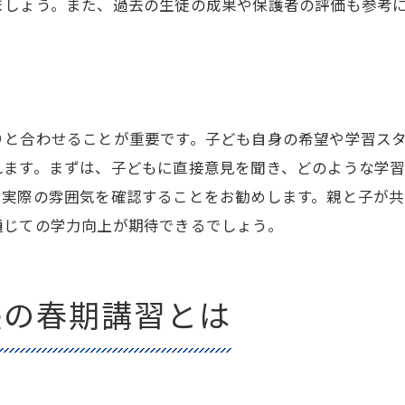
ましょう。また、過去の生徒の成果や保護者の評価も参考
新学期に向けた基礎固めの重要性
。
学習スケジュールの立て方
新しい友達作りの場としての活用
学習塾でのサポートを最大限に利用する
りと合わせることが重要です。子ども自身の希望や学習ス
小学生にとっての学習塾春期講習の重要性
れます。まずは、子どもに直接意見を聞き、どのような学
春期講習で身につけるべき基礎力
、実際の雰囲気を確認することをお勧めします。親と子が
通じての学力向上が期待できるでしょう。
学習習慣を確立するための春期講習
自分に合った学習方法を見つける
学習塾での経験が与える自信
塾の春期講習とは
新学期に備えた準備としての位置づけ
日常生活と学習のバランスを保つ方法
春期講習で学ぶ小学生の成長をサポートする学習塾