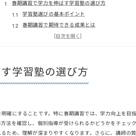
春期講習で学力を伸ばす学習塾の選び方
学習塾選びの基本ポイント
春期講習で期待できる成果とは
個別指導の重要性を理解する
カリキュラムの柔軟性を確認しよう
教師の質を見極める方法
ばす学習塾の選び方
親と子の意見を合わせるコツ
小学生に最適な学習塾の春期講習とは
小学生に必要なスキルを考える
春期講習の具体的な内容をチェック
個別対応の重要性とその利点
を明確にすることです。特に春期講習では、学力向上を目
導方法を確認し、個別指導が受けられるかどうかをチェッ
楽しく学ぶための工夫とは
れるため、理解が深まりやすくなります。さらに、講師の
春期講習で身につけるべき学習習慣