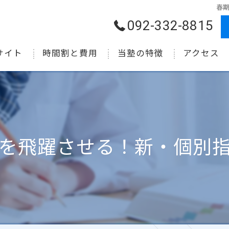
春
092-332-8815
サイト
時間割と費用
当塾の特徴
アクセス
小学生
中学生
高校生
を飛躍させる！新・個別
受験
個別