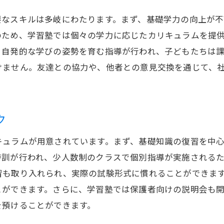
成長を実感するための春期講習の活用
要なスキルは多岐にわたります。まず、基礎学力の向上が不
個別指導での成長をサポートする環境
のため、学習塾では個々の学力に応じたカリキュラムを提
学習塾での経験がもたらす影響
、自発的な学びの姿勢を育む指導が行われ、子どもたちは
保護者と連携した学習サポート体制
けません。友達との協力や、他者との意見交換を通じて、
春期講習での学びを日常に活かす方法
学習塾での経験がもたらす自信
ク
キュラムが用意されています。まず、基礎知識の復習を中
特訓が行われ、少人数制のクラスで個別指導が実施される
習も取り入れられ、実際の試験形式に慣れることができま
とができます。さらに、学習塾では保護者向けの説明会も
を預けることができます。